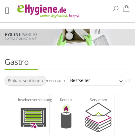
Suche
Me
Gastro
Au
Sortieren nach
Einkaufsoptionen
so
Insektenvernichtung
Kerzen
Servietten