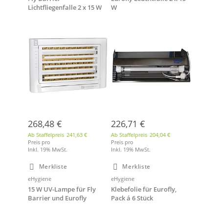
Lichtfliegenfalle 2 x 15 W
W
268,48 €
226,71 €
Ab Staffelpreis
241,63 €
Ab Staffelpreis
204,04 €
Preis pro
Preis pro
Inkl. 19% MwSt.
Inkl. 19% MwSt.
Merkliste
Merkliste
eHygiene
eHygiene
15 W UV-Lampe für Fly
Klebefolie für Eurofly,
Barrier und Eurofly
Pack á 6 Stück
Lichtfliegenfalle