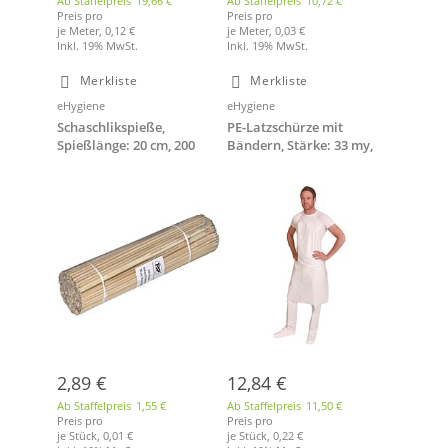
Ab Staffelpreis
19,66 €
Ab Staffelpreis
10,72 €
Preis pro
Preis pro
je Meter,
0,12 €
je Meter,
0,03 €
Inkl. 19% MwSt.
Inkl. 19% MwSt.
Merkliste
Merkliste
eHygiene
eHygiene
Schaschlikspieße,
PE-Latzschürze mit
Spießlänge: 20 cm, 200
Bändern, Stärke: 33 my,
Stück
Größe: 140 x 75 cm, weiß
2,89 €
12,84 €
Ab Staffelpreis
1,55 €
Ab Staffelpreis
11,50 €
Preis pro
Preis pro
je Stück,
0,01 €
je Stück,
0,22 €