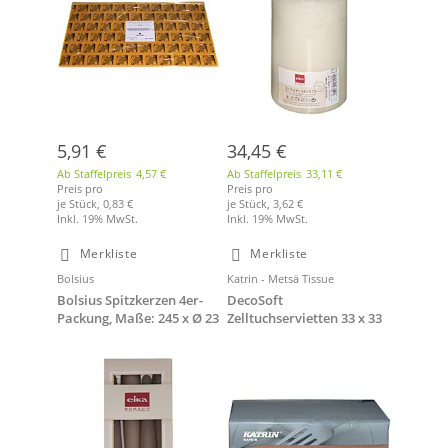
5,91 €
34,45 €
Ab Staffelpreis
4,57 €
Ab Staffelpreis
33,11 €
Preis pro
Preis pro
je Stück,
0,83 €
je Stück,
3,62 €
Inkl. 19% MwSt.
Inkl. 19% MwSt.
Merkliste
Merkliste
Bolsius
Katrin - Metsä Tissue
Bolsius Spitzkerzen 4er-
DecoSoft
Packung, Maße: 245 x Ø 23
Zelltuchservietten 33 x 33
mm, grau (sand)
cm 3-lagig 1/4 Falz, braun