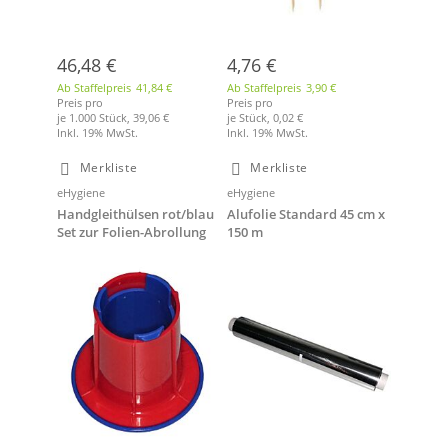
46,48 €
4,76 €
Ab Staffelpreis
41,84 €
Ab Staffelpreis
3,90 €
Preis pro
Preis pro
je 1.000 Stück,
39,06 €
je Stück,
0,02 €
Inkl. 19% MwSt.
Inkl. 19% MwSt.
Merkliste
Merkliste
eHygiene
eHygiene
Handgleithülsen rot/blau
Alufolie Standard 45 cm x
Set zur Folien-Abrollung
150 m