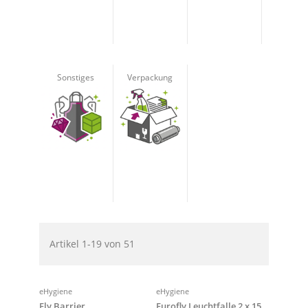
Sonstiges
Verpackung
Artikel
1
-
19
von
51
eHygiene
eHygiene
Fly Barrier
Eurofly Leuchtfalle 2 x 15