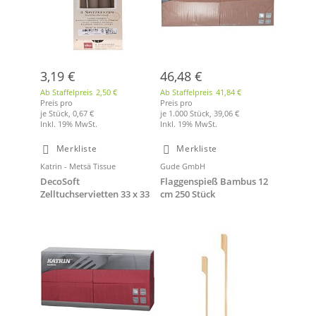
3,19 €
46,48 €
Ab Staffelpreis
2,50 €
Ab Staffelpreis
41,84 €
Preis pro
Preis pro
je Stück,
0,67 €
je 1.000 Stück,
39,06 €
Inkl. 19% MwSt.
Inkl. 19% MwSt.
Merkliste
Merkliste
Katrin - Metsä Tissue
Gude GmbH
DecoSoft
Flaggenspieß Bambus 12
Zelltuchservietten 33 x 33
cm 250 Stück
cm 3-lagig 1/8 Falz,
burgundy